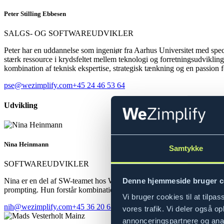
Peter Stilling Ebbesen
SALGS- OG SOFTWAREUDVIKLER
Peter har en uddannelse som ingeniør fra Aarhus Universitet med spec
stærk ressource i krydsfeltet mellem teknologi og forretningsudvikling.
kombination af teknisk ekspertise, strategisk tænkning og en passion f
pse@wezimplify.com
+45 24 46 53 64
Udvikling
Nina Heinmann
Samtykke
SOFTWAREUDVIKLER
Nina er en del af SW-teamet hos WeZimplify og bidrager professionelt 
Denne hjemmeside bruger c
prompting. Hun forstår kombinationen af data og analyse af datasamme
Vi bruger cookies til at tilpas
nih@wezimplify.com
+45 36 20 68 58
vores trafik. Vi deler også 
annonceringspartnere og anal