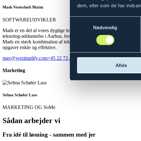
dem, eller som de har indsaml
Mads Vesterholt Mainz
SOFTWAREUDVIKLER
Samtykkevalg
Nødvendig
Mads er en del af vores dygtige team hos WeZimplify og arbejder med 
teknolog-uddannelse i Aarhus, hvor han har fokus på kunstig intelli
Mads en stærk kombination af teknisk viden og praktisk erfaring til bo
opgaver enkle og effektive.
mav@wezimplify.com
+45 22 72 41 09
Afvis
Marketing
Selma Schøler Lass
MARKETING OG SoMe
Sådan arbejder vi
Fra idé til løsning - sammen med jer