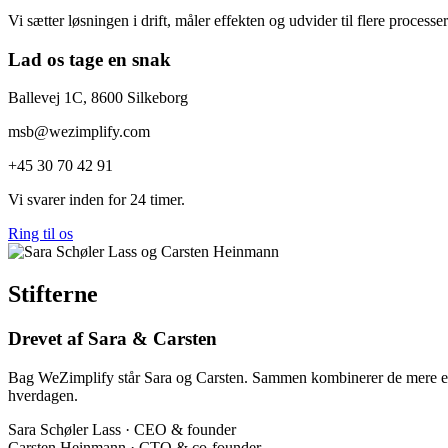
Vi sætter løsningen i drift, måler effekten og udvider til flere processer
Lad os tage en snak
Ballevej 1C, 8600 Silkeborg
msb@wezimplify.com
+45 30 70 42 91
Vi svarer inden for 24 timer.
Ring til os
Stifterne
Drevet af Sara & Carsten
Bag WeZimplify står Sara og Carsten. Sammen kombinerer de mere end 
hverdagen.
Sara Schøler Lass · CEO & founder
Carsten Heinmann · CTO & co-founder