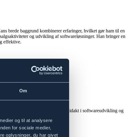
ans brede baggrund kombinerer erfaringer, hvilket gør ham til en
 salgsaktiviteter og udvikling af softwareløsninger. Han bringer en
g effektive.
Om
lor i politisk videnskab og er autodidakt i softwareudvikling og
er skaber værdi for jer.
 medier og til at analysere
nden for sociale medier,
e oplysninger, du har givet