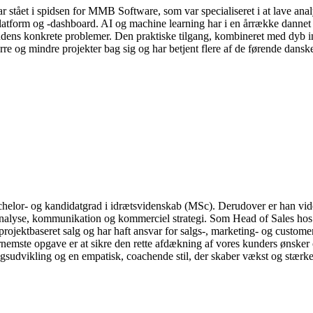
r stået i spidsen for MMB Software, som var specialiseret i at lave an
X-platform og -dashboard. AI og machine learning har i en årrække dan
kundens konkrete problemer. Den praktiske tilgang, kombineret med dyb in
ørre og mindre projekter bag sig og har betjent flere af de førende dans
helor- og kandidatgrad i idrætsvidenskab (MSc). Derudover er han vi
nalyse, kommunikation og kommerciel strategi. Som Head of Sales hos
g projektbaseret salg og har haft ansvar for salgs-, marketing- og custo
fornemste opgave er at sikre den rette afdækning af vores kunders ønsker
gsudvikling og en empatisk, coachende stil, der skaber vækst og stærke 