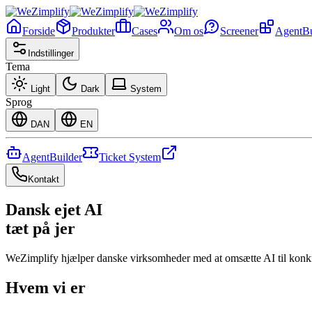
Forside
Produkter
Cases
Om os
Screener
AgentBu
Indstillinger
Tema
Light
Dark
System
Sprog
DAN
EN
AgentBuilder
Ticket System
Kontakt
Dansk
ejet AI
tæt på
jer
WeZimplify hjælper danske virksomheder med at omsætte AI til konkret
Hvem vi er