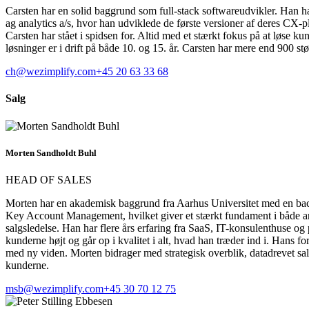
Carsten har en solid baggrund som full-stack softwareudvikler. Han ha
ag analytics a/s, hvor han udviklede de første versioner af deres C
Carsten har stået i spidsen for. Altid med et stærkt fokus på at løse 
løsninger er i drift på både 10. og 15. år. Carsten har mere end 900 st
ch@wezimplify.com
+45 20 63 33 68
Salg
Morten Sandholdt Buhl
HEAD OF SALES
Morten har en akademisk baggrund fra Aarhus Universitet med en bac
Key Account Management, hvilket giver et stærkt fundament i både a
salgsledelse. Han har flere års erfaring fra SaaS, IT-konsulenthuse o
kunderne højt og går op i kvalitet i alt, hvad han træder ind i. Hans 
med ny viden. Morten bidrager med strategisk overblik, datadrevet sal
kunderne.
msb@wezimplify.com
+45 30 70 12 75