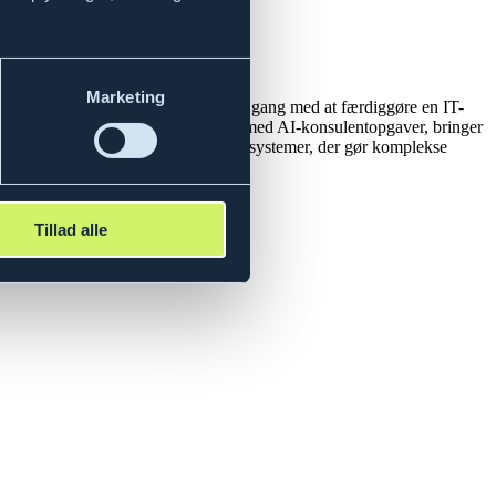
Marketing
ber værdi for vores kunder. Han er i gang med at færdiggøre en IT-
og softwareudvikling samt erfaring med AI-konsulentopgaver, bringer
r og arbejder målrettet på at udvikle systemer, der gør komplekse
Tillad alle