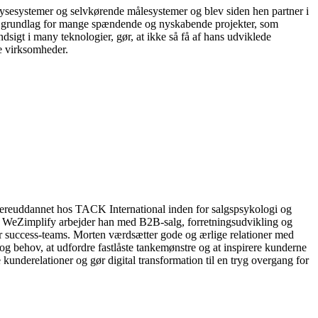
alysesystemer og selvkørende målesystemer og blev siden hen partner i
net grundlag for mange spændende og nyskabende projekter, som
dsigt i many teknologier, gør, at ikke så få af hans udviklede
ke virksomheder.
dereuddannet hos TACK International inden for salgspsykologi og
 WeZimplify arbejder han med B2B-salg, forretningsudvikling og
mer success-teams. Morten værdsætter gode og ærlige relationer med
 og behov, at udfordre fastlåste tankemønstre og at inspirere kunderne
kunderelationer og gør digital transformation til en tryg overgang for