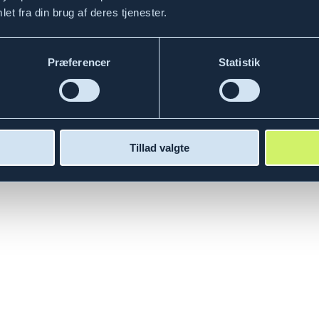
et fra din brug af deres tjenester.
Præferencer
Statistik
at designe og udvikle AI-systemer, der automatiserer processer og ska
gens, cloud-teknologi og programmering. Med en baggrund inden for IT 
rdet. Mads er drevet af en passion for teknologi og innovative løsninge
Tillad valgte