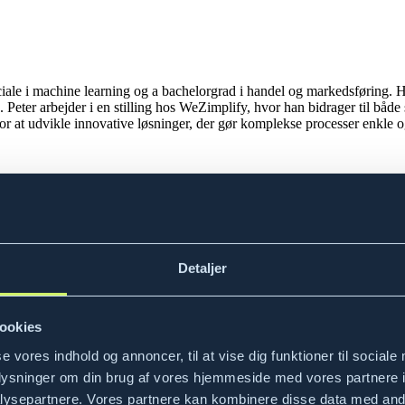
iale i machine learning og a bachelorgrad i handel og markedsføring. H
 Peter arbejder i en stilling hos WeZimplify, hvor han bidrager til både
or at udvikle innovative løsninger, der gør komplekse processer enkle o
Detaljer
til udviklingen af vores produkter og løsninger. Nina er uddannet bache
ookies
nhænge samt kan omsætte det nemt og hurtigt til praktiske redskaber, d
se vores indhold og annoncer, til at vise dig funktioner til sociale
oplysninger om din brug af vores hjemmeside med vores partnere i
ysepartnere. Vores partnere kan kombinere disse data med andr